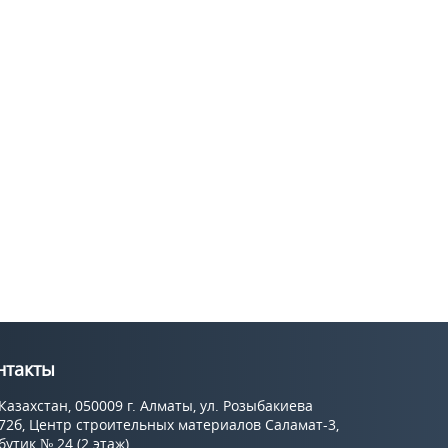
нтакты
Казахстан, 050009 г. Алматы, ул. Розыбакиева
72б, Центр строительных материалов Саламат-3,
бутик № 24 (2 этаж).