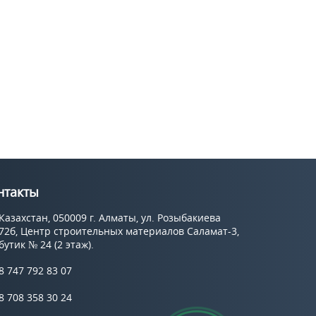
нтакты
Казахстан, 050009 г. Алматы, ул. Розыбакиева
72б, Центр строительных материалов Саламат-3,
бутик № 24 (2 этаж).
8 747 792 83 07
8 708 358 30 24