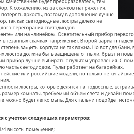
м качественнее будет преобразователь, тем
ор. К сожалению, из-за скачков напряжения,
 потерять яркость, поэтому в дополнение лучше
р, так как светодиодные люстры далеко не
ждого перегорания светодиодов.
нте» или на «линейке». Осветительный прибор первого т
 внезапных скачках напряжения. Второй вариант надежне
степень защиты корпуса не так важна. Но вот для бани,
иях люстра должна быть защищена от пыли, брызг и пов
ый прибор лучше выбирать с пультом управления. С по
ую часть светодиодов. Пульт работает на батарейках.
ейские или российские модели, но только не китайские
ния.
енности люстры, которые делятся на подвесные, встраи
ь размер комнаты, требуемый объем света и дизайн пом
 можно будет легко мыть. Для спальни подойдет источн
я с учетом следующих параметров:
1/4 высоты помещения;