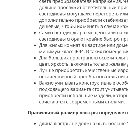
света преобразователя напряжения. Че
дольше прослужит осветительный приб
светодиоды могут даже перегореть или
дополнительно приобрести стабилизато
дешевые, чтобы их менять в случае ка
Сами светодиоды размещены или на «ле
светодиоды сгорают крайне быстро при
Для жилых комнат в квартире или доме 
минимум класс IP44. В таких помещен
Для больших пространств осветительн
цвет, яркость, включать только желаем
Лучше приобретать качественные европ
некачественный преобразователь пита
Важно учитывать конструктивные особ
подходящего варианта стоит учитыват
приобрести небольшие модели, которые
сочетаются с современными стилями.
Правильный размер люстры определяетс
длина люстры не должна быть больше 