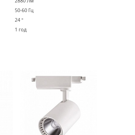
2880 Лм
50-60 Гц
24 °
1 год