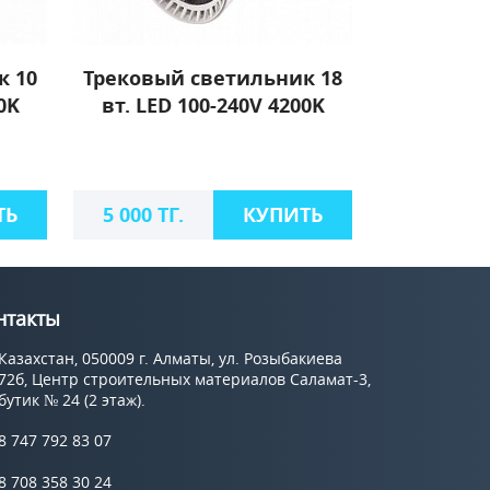
к 10
Трековый светильник 18
0K
вт. LED 100-240V 4200K
ТЬ
5 000 ТГ.
КУПИТЬ
нтакты
Казахстан, 050009 г. Алматы, ул. Розыбакиева
72б, Центр строительных материалов Саламат-3,
бутик № 24 (2 этаж).
8 747 792 83 07
8 708 358 30 24