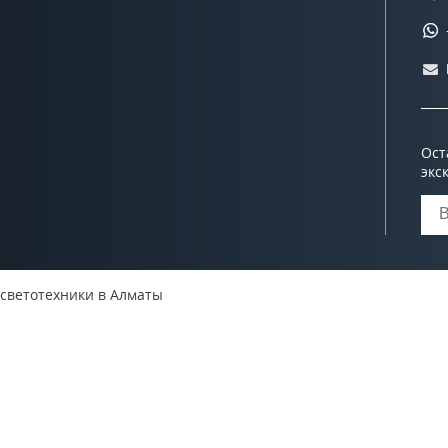
Ост
экс
 светотехники в Алматы