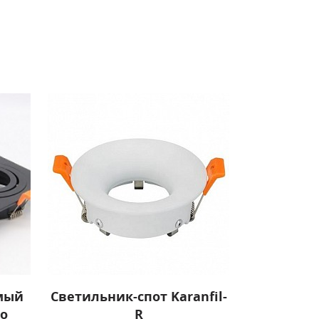
мый
Светильник-спот Karanfil-
о
R