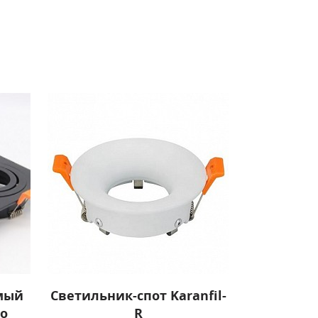
мый
Светильник-спот Karanfil-
о
R