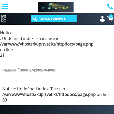
0
КАТАЛОГ
Notice
: Undefined index: Название in
/var/www/vhosts/kupisvet.kz/httpdocs/page.php
on line
21
Главная
3000 К/4200K/6400K
Notice
: Undefined index: Текст in
/var/www/vhosts/kupisvet.kz/httpdocs/page.php
on line
50