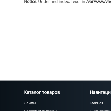
Notice
: Undefined index: Текст in
/var/www/vho
Каталог товаров
Навигаци
Лампы
Главная
Настольные лампы
О компании