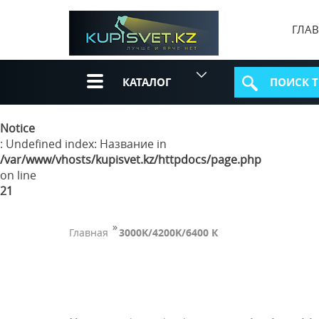
ГЛА
КАТАЛОГ
Notice
: Undefined index: Название in
/var/www/vhosts/kupisvet.kz/httpdocs/page.php
on line
21
Главная
3000K/4200K/6400 К