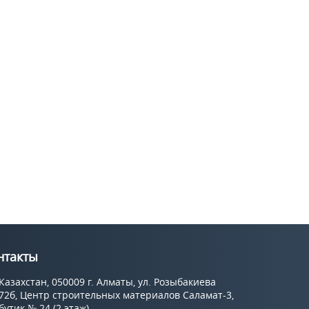
нтакты
Казахстан, 050009 г. Алматы, ул. Розыбакиева
72б, Центр строительных материалов Саламат-3,
бутик № 24 (2 этаж).