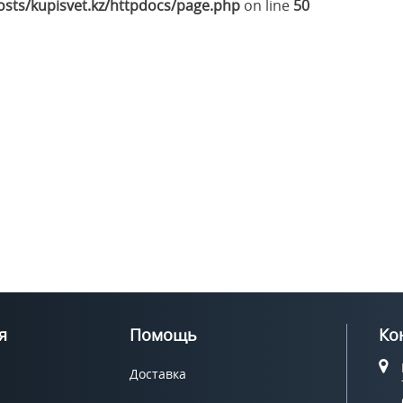
sts/kupisvet.kz/httpdocs/page.php
on line
50
я
Помощь
Ко
Доставка