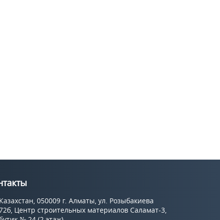
нтакты
Казахстан, 050009 г. Алматы, ул. Розыбакиева
72б, Центр строительных материалов Саламат-3,
бутик № 24 (2 этаж).