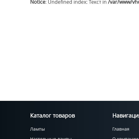
Notice
: Undefined index: Текст in
/var/www/vho
Каталог товаров
Навигаци
Лампы
Главная
Настольные лампы
О компании