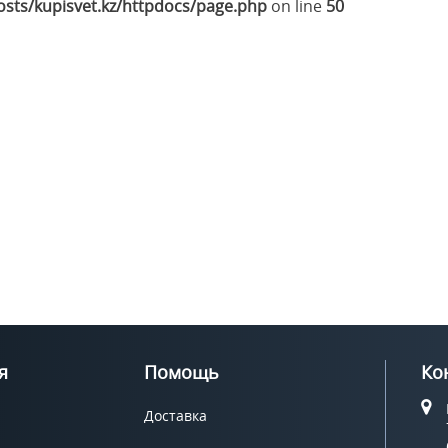
sts/kupisvet.kz/httpdocs/page.php
on line
50
я
Помощь
Ко
Доставка