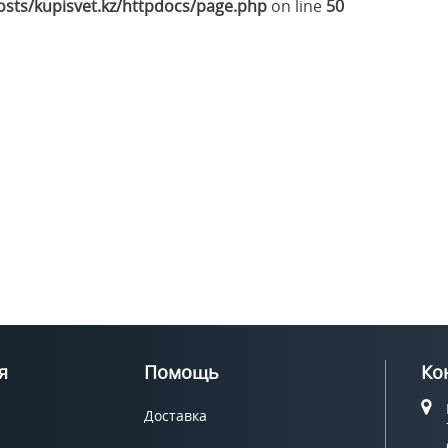
sts/kupisvet.kz/httpdocs/page.php
on line
50
я
Помощь
Ко
Доставка