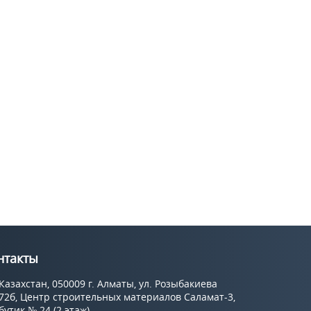
нтакты
Казахстан, 050009 г. Алматы, ул. Розыбакиева
72б, Центр строительных материалов Саламат-3,
бутик № 24 (2 этаж).