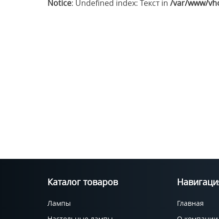
Notice
: Undefined index: Текст in
/var/www/vho
Каталог товаров
Навигаци
Лампы
Главная
Настольные лампы
О компании